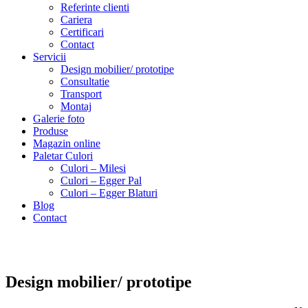
Referinte clienti
Cariera
Certificari
Contact
Servicii
Design mobilier/ prototipe
Consultatie
Transport
Montaj
Galerie foto
Produse
Magazin online
Paletar Culori
Culori – Milesi
Culori – Egger Pal
Culori – Egger Blaturi
Blog
Contact
Design mobilier/ prototipe