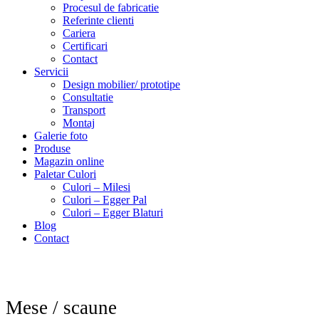
Procesul de fabricatie
Referinte clienti
Cariera
Certificari
Contact
Servicii
Design mobilier/ prototipe
Consultatie
Transport
Montaj
Galerie foto
Produse
Magazin online
Paletar Culori
Culori – Milesi
Culori – Egger Pal
Culori – Egger Blaturi
Blog
Contact
Mese / scaune