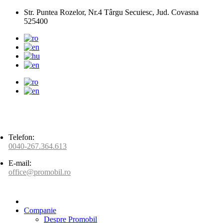
Str. Puntea Rozelor, Nr.4 Târgu Secuiesc, Jud. Covasna
525400
Telefon:
0040-267.364.613
E-mail:
office@promobil.ro
Companie
Despre Promobil