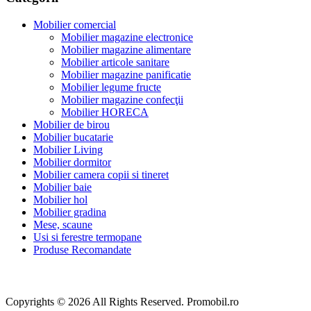
Mobilier comercial
Mobilier magazine electronice
Mobilier magazine alimentare
Mobilier articole sanitare
Mobilier magazine panificatie
Mobilier legume fructe
Mobilier magazine confecţii
Mobilier HORECA
Mobilier de birou
Mobilier bucatarie
Mobilier Living
Mobilier dormitor
Mobilier camera copii si tineret
Mobilier baie
Mobilier hol
Mobilier gradina
Mese, scaune
Usi si ferestre termopane
Produse Recomandate
Copyrights © 2026 All Rights Reserved. Promobil.ro