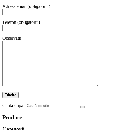
Recomandate
pe
Adresa email (obligatoriu)
13
ianuarie
2018
Telefon (obligatoriu)
de
Online
Expert
.
Observatii
Caută după:
Produse
Categorii