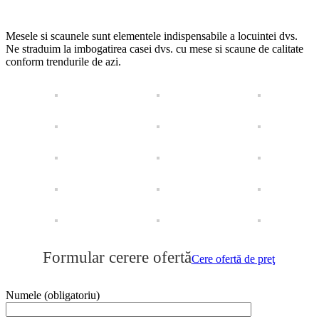
Mesele si scaunele sunt elementele indispensabile a locuintei dvs.
Ne straduim la imbogatirea casei dvs. cu mese si scaune de calitate
conform trendurile de azi.
Publicat
Formular cerere ofertă
în
Cere ofertă de preţ
categoria
Mese,
scaune
,
Numele (obligatoriu)
Produse