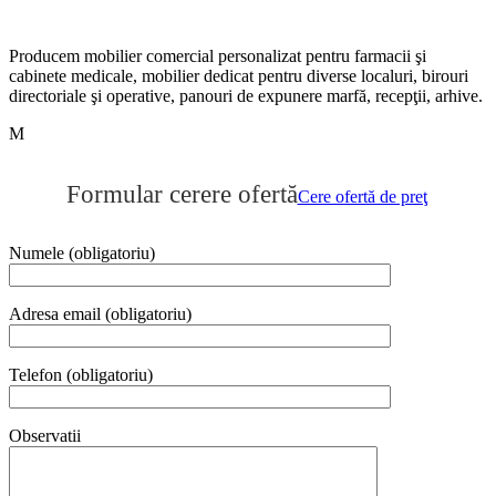
Producem mobilier comercial personalizat pentru farmacii şi
cabinete medicale, mobilier dedicat pentru diverse localuri, birouri
directoriale şi operative, panouri de expunere marfă, recepţii, arhive.
M
Publicat
Formular cerere ofertă
în
Cere ofertă de preţ
categoria
Mobilier
articole
Numele (obligatoriu)
sanitare
,
Produse
Recomandate
Adresa email (obligatoriu)
pe
13
ianuarie
Telefon (obligatoriu)
2018
de
Online
Observatii
Expert
.