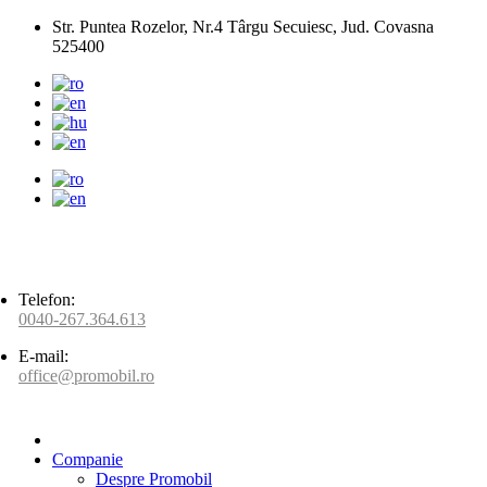
Str. Puntea Rozelor, Nr.4 Târgu Secuiesc, Jud. Covasna
525400
Telefon:
0040-267.364.613
E-mail:
office@promobil.ro
Companie
Despre Promobil