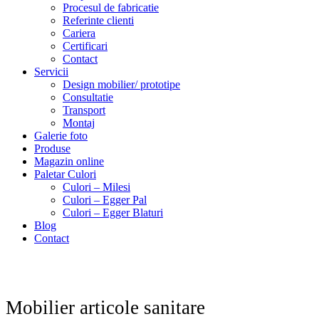
Procesul de fabricatie
Referinte clienti
Cariera
Certificari
Contact
Servicii
Design mobilier/ prototipe
Consultatie
Transport
Montaj
Galerie foto
Produse
Magazin online
Paletar Culori
Culori – Milesi
Culori – Egger Pal
Culori – Egger Blaturi
Blog
Contact
Mobilier articole sanitare